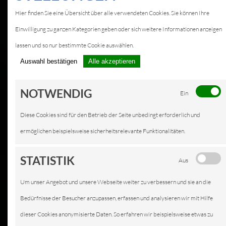
Hier finden Sie eine Übersicht über alle verwendeten Cookies. Sie können Ihre
Einwilligung zu ganzen Kategorien geben oder sich weitere Informationen anzeigen
lassen und so nur bestimmte Cookie auswählen.
Auswahl bestätigen
Alle akzeptieren
NOTWENDIG
Ein
Diese Cookies sind für den Betrieb der Seite unbedingt erforderlich und
ermöglichen beispielsweise sicherheitsrelevante Funktionalitäten.
STATISTIK
Aus
Um unser Angebot und unsere Webseite weiter zu verbessern und sie an die
Bedürfnisse der Besucher anzupassen, erfassen und analysieren wir mit Hilfe
dieser Cookies anonymisierte Daten. So erfahren wir beispielsweise etwas zu