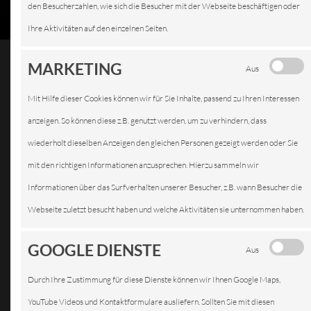
den Besucherzahlen, wie sich die Besucher mit der Webseite beschäftigen oder
Ihre Aktivitäten auf den einzelnen Seiten.
MARKETING
Aus
Mit Hilfe dieser Cookies können wir für Sie Inhalte, passend zu Ihren Interessen
INSPEKTION
anzeigen. So können diese z.B. genutzt werden, um zu verhindern, dass
wiederholt dieselben Anzeigen den gleichen Personen gezeigt werden oder Sie
mit den richtigen Informationen anzusprechen. Hierzu sammeln wir
Informationen über das Surfverhalten unserer Besucher, z.B. wann Besucher die
Webseite zuletzt besucht haben und welche Aktivitäten sie unternommen haben.
GOOGLE DIENSTE
Aus
Durch Ihre Zustimmung für diese Dienste können wir Ihnen Google Maps,
YouTube Videos und Kontaktformulare ausliefern. Sollten Sie mit diesen