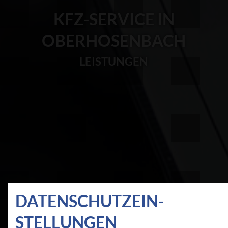
KFZ-SERVICE IN
OBERHOSENBACH
LEISTUNGEN
DATEN­SCHUTZ­EIN­
STELLUNGEN