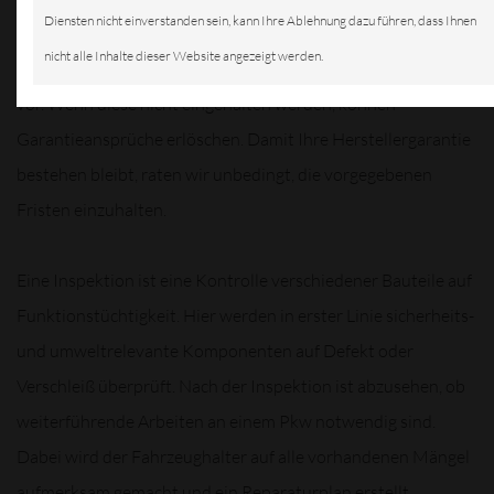
Diensten nicht einverstanden sein, kann Ihre Ablehnung dazu führen, dass Ihnen
nicht alle Inhalte dieser Website angezeigt werden.
Autohersteller schreiben bestimmte Inspektionsintervalle
vor. Wenn diese nicht eingehalten werden, können
Garantieansprüche erlöschen. Damit Ihre Herstellergarantie
bestehen bleibt, raten wir unbedingt, die vorgegebenen
Fristen einzuhalten.
Eine Inspektion ist eine Kontrolle verschiedener Bauteile auf
Funktionstüchtigkeit. Hier werden in erster Linie sicherheits-
und umweltrelevante Komponenten auf Defekt oder
Verschleiß überprüft. Nach der Inspektion ist abzusehen, ob
weiterführende Arbeiten an einem Pkw notwendig sind.
Dabei wird der Fahrzeughalter auf alle vorhandenen Mängel
aufmerksam gemacht und ein Reparaturplan erstellt.